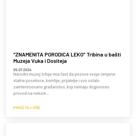
“ZNAMENITA PORODICA LEKO” Tribina u bašti
Muzeja Vuka i Dositeja
05.07.2024.
Narodni muzej Srbije ima čast da pozove svoje cenjene
stalne posetioce, komšije, prijatelje i svo ostalo
zainteresovano građanstvo, koji nemaju dogovoren
provod na nekom...
PROČITAJ VIŠE