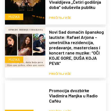
Vivaldijeva „Četiri godišnja
doba” oduševila publiku
MUZIKA
PROČITAJ VIŠE
Novi Sad domaćin španskog
lautiste: Rafael Arjona –
umetnička rezidencija,
predavanje, masterclass i
koncert rane muzike: “OČI
KOJE GORE, DUŠA KOJA
MUZIKA
PEVA”
PROČITAJ VIŠE
Promocija dvozbirke
Vladimira Manjka u Radio
Caféu