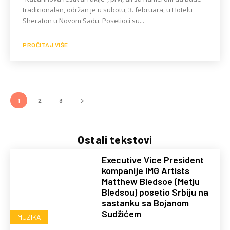
tradicionalan, održan je u subotu, 3. februara, u Hotelu
Sheraton u Novom Sadu. Posetioci su...
PROČITAJ VIŠE
1
2
3
Ostali tekstovi
Executive Vice President
kompanije IMG Artists
Matthew Bledsoe (Metju
Bledsou) posetio Srbiju na
sastanku sa Bojanom
Sudžićem
MUZIKA