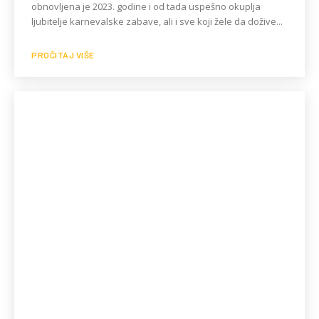
obnovljena je 2023. godine i od tada uspešno okuplja
ljubitelje karnevalske zabave, ali i sve koji žele da dožive...
PROČITAJ VIŠE