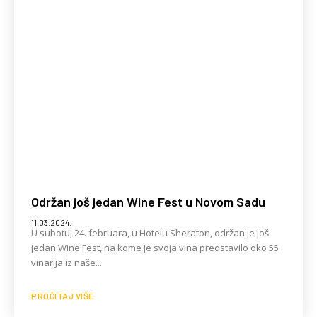
Održan još jedan Wine Fest u Novom Sadu
11.03.2024.
U subotu, 24. februara, u Hotelu Sheraton, održan je još
jedan Wine Fest, na kome je svoja vina predstavilo oko 55
vinarija iz naše...
PROČITAJ VIŠE