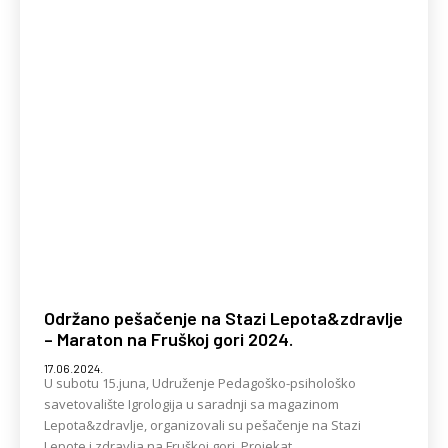
Održano pešačenje na Stazi Lepota&zdravlje
– Maraton na Fruškoj gori 2024.
17.06.2024.
U subotu 15.juna, Udruženje Pedagoško-psihološko
savetovalište Igrologija u saradnji sa magazinom
Lepota&zdravlje, organizovali su pešačenje na Stazi
Lepote i zdravlja na Fruškoj gori. Projekat...