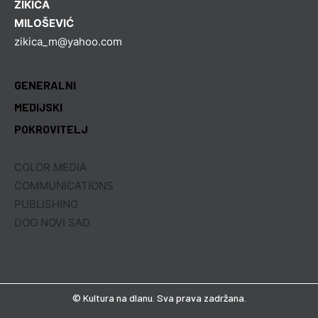
ŽIKICA
MILOŠEVIĆ
zikica_m@yahoo.com
GENERALNI
MEDIJSKI
POKROVITELJ
COLOR MEDIA
COMMUNICATIONS
PUBLISHING
DOO NOVI SAD
© Kultura na dlanu. Sva prava zadržana.