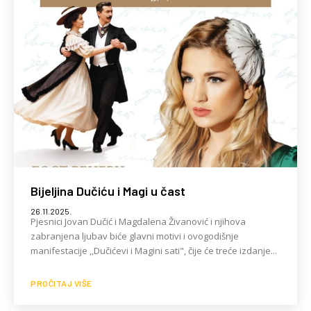
Bijeljina Dučiću i Magi u čast
26.11.2025.
Pjesnici Jovan Dučić i Magdalena Živanović i njihova
zabranjena ljubav biće glavni motivi i ovogodišnje
manifestacije ,,Dučićevi i Magini sati", čije će treće izdanje...
PROČITAJ VIŠE