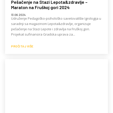
Pešačenje na Stazi Lepota&zdravlje –
Maraton na Fruškoj gori 2024
13.06.2024.
Udruženje Pedagoško-psihološko savetovalište Igrologija u
saradnji sa magazinom Lepota&zdravlje, organizuje
pešačenje na Stazi Lepote i zdravlja na Fruškoj gori.
Projekat sufinansira Gradska uprava za...
PROČITAJ VIŠE