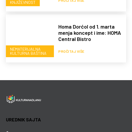
PROČITAJ VIŠE
KNJIŽEVNOST
Homa Dorćol od 1. marta
menja koncept i ime: HOMA
Central Bistro
NEMATERIJALNA
PROČITAJ VIŠE
KULTURNA BAŠTINA
UREDNIK SAJTA