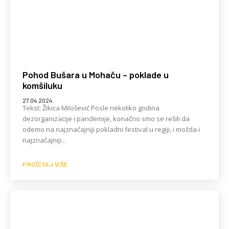
Pohod Bušara u Mohaču – poklade u
komšiluku
27.04.2024.
Tekst: Žikica Milošević Posle nekoliko godina
dezorganizacije i pandemije, konačno smo se rešili da
odemo na najznačajniji pokladni festival u regiji, i možda i
najznačajniji...
PROČITAJ VIŠE