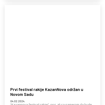
Prvi festival rakije KazanNova održan u
Novom Sadu
04.02.2024.
“Kazannova festival rakije”, prvi, ali sa namerom da bude