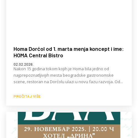
Homa Dorćol od 1. marta menja koncept i ime:
HOMA Central Bistro
02.02.2026.
Nakon 15 godina tokom kojih je Homa bila jedno od
najprepoznatljivijih mesta beogradske gastronomske
scene, restoran na Dorćolu ulazi u novu fazu razvoja. Od...
PROČITAJ VIŠE