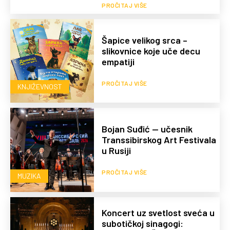
PROČITAJ VIŠE
Šapice velikog srca –
slikovnice koje uče decu
empatiji
PROČITAJ VIŠE
KNJIŽEVNOST
Bojan Suđić — učesnik
Transsibirskog Art Festivala
u Rusiji
PROČITAJ VIŠE
MUZIKA
Koncert uz svetlost sveća u
subotičkoj sinagogi: