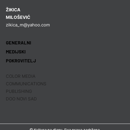
ŽIKICA
MILOŠEVIĆ
zikica_m@yahoo.com
GENERALNI
MEDIJSKI
POKROVITELJ
COLOR MEDIA
COMMUNICATIONS
PUBLISHING
DOO NOVI SAD
© Kultura na dlanu. Sva prava zadržana.