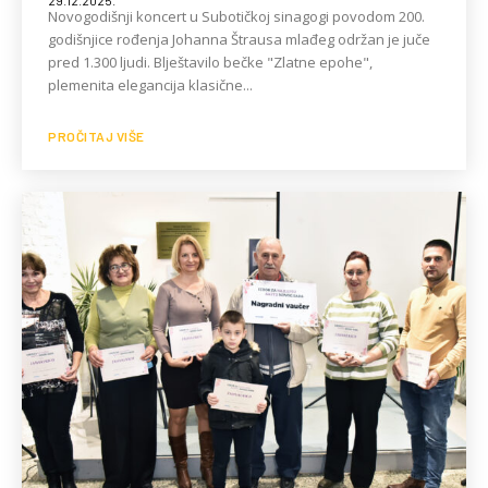
29.12.2025.
Novogodišnji koncert u Subotičkoj sinagogi povodom 200.
godišnjice rođenja Johannа Štrausa mlađeg održan je juče
pred 1.300 ljudi. Blještavilo bečke "Zlatne epohe",
plemenita elegancija klasične...
PROČITAJ VIŠE