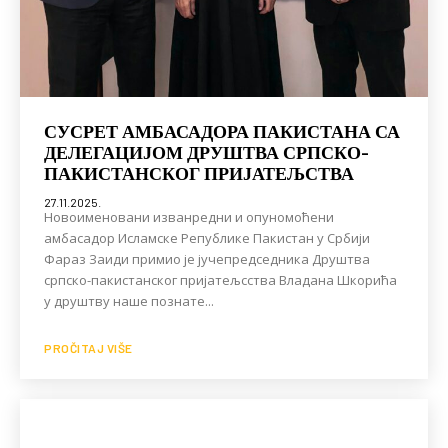
СУСРЕТ АМБАСАДОРА ПАКИСТАНА СА
ДЕЛЕГАЦИЈОМ ДРУШТВА СРПСКО-
ПАКИСТАНСКОГ ПРИЈАТЕЉСТВА
27.11.2025.
Новоименовани изванредни и опуномоћени
амбасадор Исламске Републике Пакистан у Србији
Фараз Заиди примио је јучепредседника Друштва
српско-пакистанског пријатељсства Владана Шкорића
у друштву наше познате...
PROČITAJ VIŠE