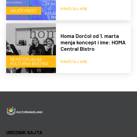
PROČITAJ VIŠE
KNJIŽEVNOST
Homa Dorćol od 1. marta
menja koncept i ime: HOMA
Central Bistro
NEMATERIJALNA
PROČITAJ VIŠE
KULTURNA BAŠTINA
UREDNIK SAJTA