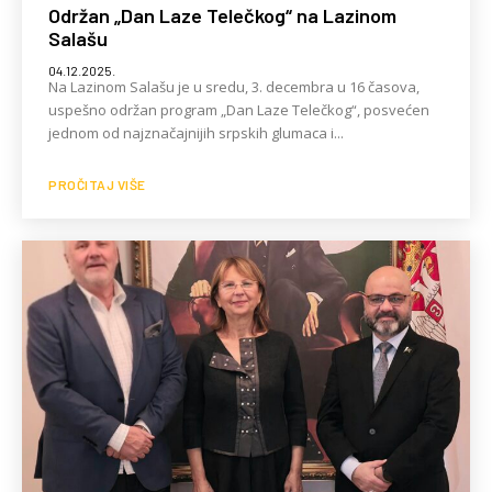
Održan „Dan Laze Telečkog“ na Lazinom
Salašu
04.12.2025.
Na Lazinom Salašu je u sredu, 3. decembra u 16 časova,
uspešno održan program „Dan Laze Telečkog“, posvećen
jednom od najznačajnijih srpskih glumaca i...
PROČITAJ VIŠE