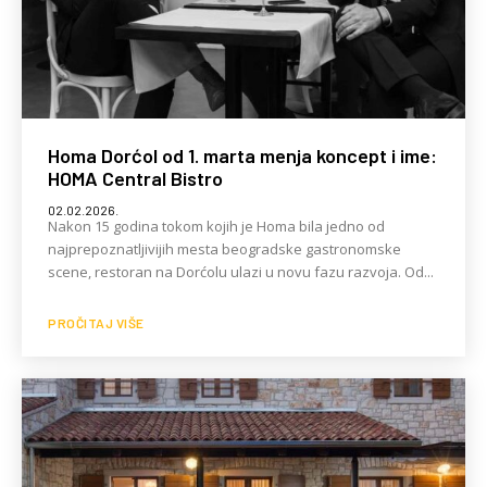
Homa Dorćol od 1. marta menja koncept i ime:
HOMA Central Bistro
02.02.2026.
Nakon 15 godina tokom kojih je Homa bila jedno od
najprepoznatljivijih mesta beogradske gastronomske
scene, restoran na Dorćolu ulazi u novu fazu razvoja. Od...
PROČITAJ VIŠE