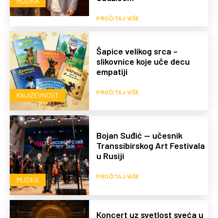
MUZIKA
PROČITAJ VIŠE
Šapice velikog srca –
slikovnice koje uče decu
empatiji
PROČITAJ VIŠE
KNJIŽEVNOST
Bojan Suđić — učesnik
Transsibirskog Art Festivala
u Rusiji
PROČITAJ VIŠE
MUZIKA
Koncert uz svetlost sveća u