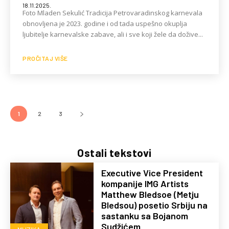
18.11.2025.
Foto Mladen Sekulić Tradicija Petrovaradinskog karnevala
obnovljena je 2023. godine i od tada uspešno okuplja
ljubitelje karnevalske zabave, ali i sve koji žele da dožive...
PROČITAJ VIŠE
1
2
3
Ostali tekstovi
Executive Vice President
kompanije IMG Artists
Matthew Bledsoe (Metju
Bledsou) posetio Srbiju na
sastanku sa Bojanom
Sudžićem