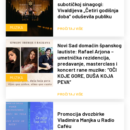
subotičkoj sinagogi:
Vivaldijeva „Četiri godišnja
doba” oduševila publiku
MUZIKA
PROČITAJ VIŠE
Novi Sad domaćin španskog
lautiste: Rafael Arjona –
umetnička rezidencija,
predavanje, masterclass i
koncert rane muzike: “OČI
KOJE GORE, DUŠA KOJA
MUZIKA
PEVA”
PROČITAJ VIŠE
Promocija dvozbirke
Vladimira Manjka u Radio
Caféu