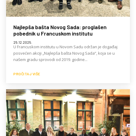
Najlepša bašta Novog Sada: proglašen
pobednik u Francuskom institutu
25.12.2025.
U Francuskom institutu u Novom Sadu održan je događaj
posvećen akciji „Najlepša bašta Novog Sada“, koja se u
našem gradu sprovodi od 2019. godine...
PROČITAJ VIŠE