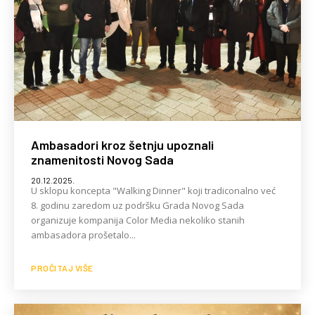
Ambasadori kroz šetnju upoznali
znamenitosti Novog Sada
20.12.2025.
U sklopu koncepta "Walking Dinner" koji tradiconalno već
8. godinu zaredom uz podršku Grada Novog Sada
organizuje kompanija Color Media nekoliko stanih
ambasadora prošetalo...
PROČITAJ VIŠE