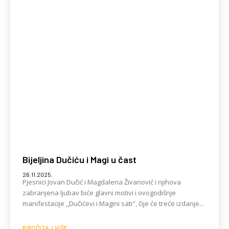
Bijeljina Dučiću i Magi u čast
26.11.2025.
Pjesnici Jovan Dučić i Magdalena Živanović i njihova
zabranjena ljubav biće glavni motivi i ovogodišnje
manifestacije ,,Dučićevi i Magini sati", čije će treće izdanje...
PROČITAJ VIŠE